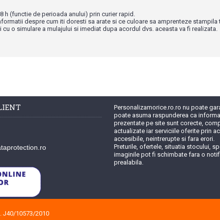
8 h (functie de perioada anului) prin curier rapid.
nformatii despre cum iti doresti sa arate si ce culoare sa amprenteze stampila 
i cu o simulare a mulajului si imediat dupa acordul dvs. aceasta va fi realizata.
LIENT
Personalizamorice.ro.ro nu poate garan
poate asuma raspunderea ca informat
prezentate pe site sunt corecte, com
actualizate iar serviciile oferite prin a
accesibile, neintrerupte si fara erori.
Preturile, ofertele, situatia stocului, spe
aprotection.ro
imaginile pot fi schimbate fara o notif
prealabila.
. J40/10573/2010