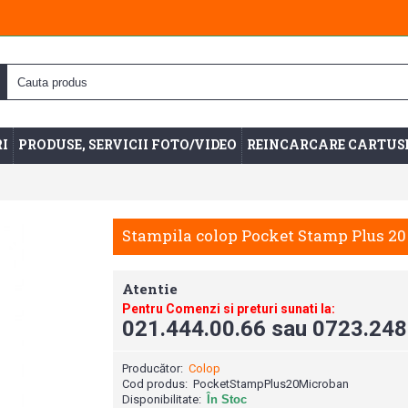
I
PRODUSE, SERVICII FOTO/VIDEO
REINCARCARE CARTUS
Stampila colop Pocket Stamp Plus 2
Atentie
Pentru Comenzi si preturi sunati la:
021.444.00.66 sau 0723.248
Producător:
Colop
Cod produs:
PocketStampPlus20Microban
Disponibilitate:
În Stoc