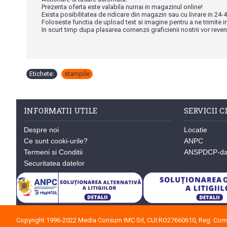
Prezenta oferta este valabila numai in magazinul online!
Exista posibilitatea de ridicare din magazin sau cu livrare in 24-4
Foloseste functia de upload text si imagine pentru a ne trimite i
In scurt timp dupa plasarea comenzii graficienii nostrii vor reven
Etichete:
stampile
INFORMATII UTILE
SERVICII C
Despre noi
Locatie
Ce sunt cooki-urile?
ANPC
Termeni si Conditii
ANSPDCP-dat
Securitatea datelor
Copyright 1996-2022 Media Consum IMC Srl, CUI:RO27660610, Reg. Com