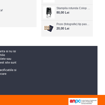
Stampila rotunda Colop Printer R30
ta!
80,00 Lei
Poze (fotografie) tip pasaport, carnet de note, legitimatii ..etc
20,00 Lei
ta si nu isi
iile
plete sau
cest site sunt
cificatiile si
icare