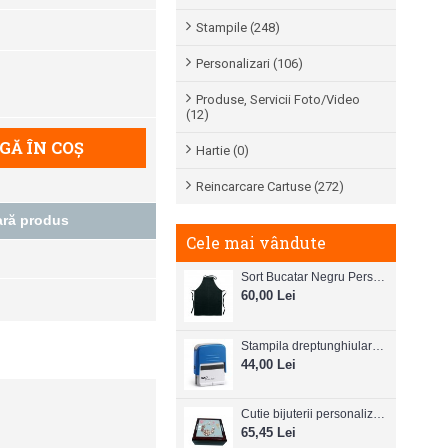
Stampile (248)
Personalizari (106)
Produse, Servicii Foto/Video
(12)
Ă ÎN COŞ
Hartie (0)
Reincarcare Cartuse (272)
ră produs
Cele mai vândute
Sort Bucatar Negru Personalizabil
60,00 Lei
Stampila dreptunghiulara Colop Printer C20 38mm x 14 mm
44,00 Lei
Cutie bijuterii personalizata
65,45 Lei