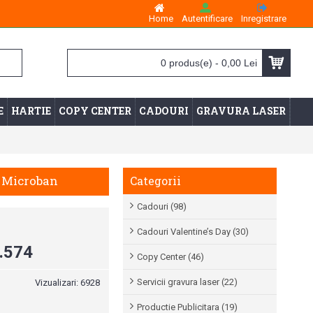
Home
Autentificare
Inregistrare
0 produs(e) - 0,00 Lei
E
HARTIE
COPY CENTER
CADOURI
GRAVURA LASER
0 Microban
Categorii
Cadouri (98)
Cadouri Valentine’s Day (30)
.574
Copy Center (46)
Servicii gravura laser (22)
Vizualizari: 6928
Productie Publicitara (19)