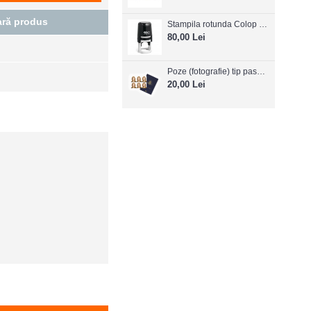
ră produs
Stampila rotunda Colop Printer R30
80,00 Lei
Poze (fotografie) tip pasaport, carnet de note, legitimatii ..etc
20,00 Lei