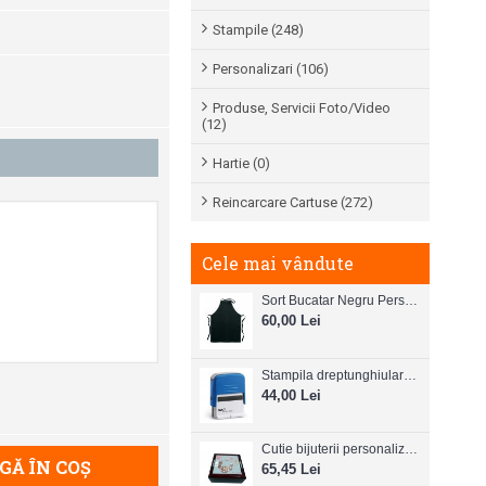
Stampile (248)
Personalizari (106)
Produse, Servicii Foto/Video
(12)
Hartie (0)
Reincarcare Cartuse (272)
Cele mai vândute
Sort Bucatar Negru Personalizabil
60,00 Lei
Stampila dreptunghiulara Colop Printer C20 38mm x 14 mm
44,00 Lei
Cutie bijuterii personalizata
Ă ÎN COŞ
65,45 Lei