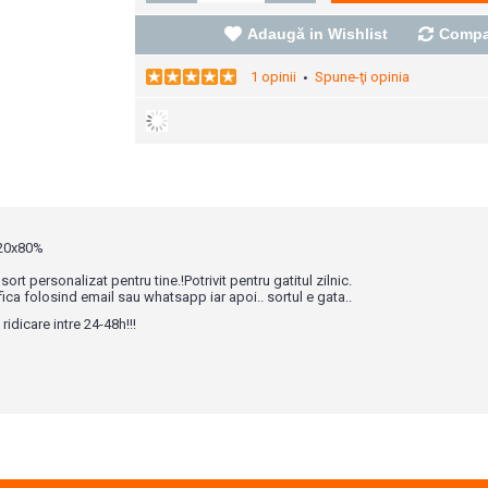
Adaugă in Wishlist
Compa
1 opinii
Spune-ţi opinia
•
 20x80%
ort personalizat pentru tine.!Potrivit pentru gatitul zilnic.
fica folosind email sau whatsapp iar apoi.. sortul e gata..
ridicare intre 24-48h!!!