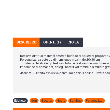
DESCRIERE
OPINII (1)
NOTA
Realizat dintr-un material ameste bunbac si poliester proportie
Personalizarea este de dimensiunea maxim de 20x30 cm
Trimite-ne detalii de tip text sau foto si realizam cel mai frumos s
Imediat ce ai comandat, colegii nostrii vor trimite o simulare gra
Atentie! --- Oferta exclusiva pentru magazinul online. Livrare sau 
Etichete:
Sort
,
Bucatar
,
Negru
,
Bumbac
,
Personalizat