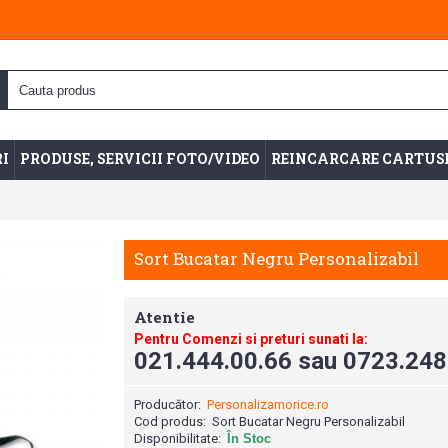
I
PRODUSE, SERVICII FOTO/VIDEO
REINCARCARE CARTUS
Sort Bucatar Negru Personalizabil
Atentie
Pentru Comenzi si preturi sunati la:
021.444.00.66 sau 0723.248
Producător:
Personalizamorice.ro
Cod produs:
Sort Bucatar Negru Personalizabil
Disponibilitate:
În Stoc