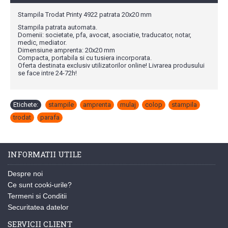
Stampila Trodat Printy 4922 patrata 20x20 mm
Stampila patrata automata.
Domenii: societate, pfa, avocat, asociatie, traducator, notar,
medic, mediator.
Dimensiune amprenta: 20x20 mm
Compacta, portabila si cu tusiera incorporata.
Oferta destinata exclusiv utilizatorilor online! Livrarea produsului
se face intre 24-72h!
Etichete:
stampile
,
amprenta
,
mulaj
,
colop
,
stampila
,
trodat
,
parafa
INFORMATII UTILE
Despre noi
Ce sunt cooki-urile?
Termeni si Conditii
Securitatea datelor
SERVICII CLIENT