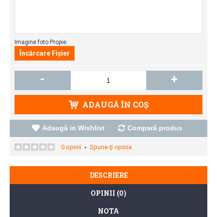
Imagine foto Propie:
-
+
ADAUGĂ ÎN COŞ
Adaugă in Wishlist
Compară produs
0 opinii
Spune-ţi opinia
•
DESCRIERE
OPINII (0)
NOTA