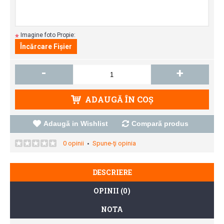
Imagine foto Propie:
*
-
+
ADAUGĂ ÎN COŞ
Adaugă in Wishlist
Compară produs
0 opinii
Spune-ţi opinia
•
DESCRIERE
OPINII (0)
NOTA