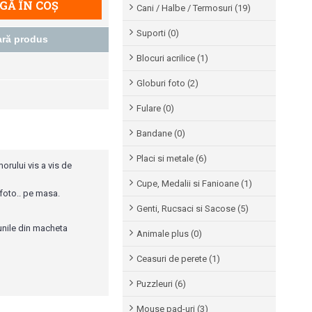
Ă ÎN COŞ
Cani / Halbe / Termosuri (19)
Suporti (0)
ră produs
Blocuri acrilice (1)
Globuri foto (2)
Fulare (0)
Bandane (0)
Placi si metale (6)
orului vis a vis de
Cupe, Medalii si Fanioane (1)
 foto.. pe masa.
Genti, Rucsaci si Sacose (5)
unile din macheta
Animale plus (0)
Ceasuri de perete (1)
Puzzleuri (6)
Mouse pad-uri (3)