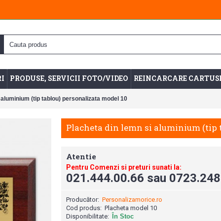
I
PRODUSE, SERVICII FOTO/VIDEO
REINCARCARE CARTUS
 aluminium (tip tablou) personalizata model 10
Atentie
Pentru Comenzi si preturi sunati la:
021.444.00.66 sau 0723.248
Producător:
Personalizamorice.ro
Cod produs:
Placheta model 10
Disponibilitate:
În Stoc