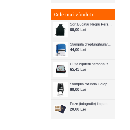
Cele mai vândute
Sort Bucatar Negru Personalizabil
60,00 Lei
Stampila dreptunghiulara Colop Printer C20 38mm x 14 mm
44,00 Lei
Cutie bijuterii personalizata
65,45 Lei
Stampila rotunda Colop Printer R30
80,00 Lei
Poze (fotografie) tip pasaport, carnet de note, legitimatii ..etc
20,00 Lei