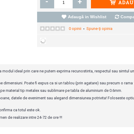
-
+
ADAUG
Adaugă in Wishlist
Compa
0 opinii
Spune-ţi opinia
•
a modul ideal prin care ne putem exprima recunostinta, respectul sau simtul um
se dimensiuni. Poate fi expus ca si un tablou (prin agatare) sau precum o rama
 pe material tip metalex sau sublimare pe tabla de aluminium de 0.6mm.
soane, datele de eveniment sau alegand dimensiunea potrivita! Foloseste opti
nfirma ca totul este ok.
men de realizare intre 24-72 de ore !!!