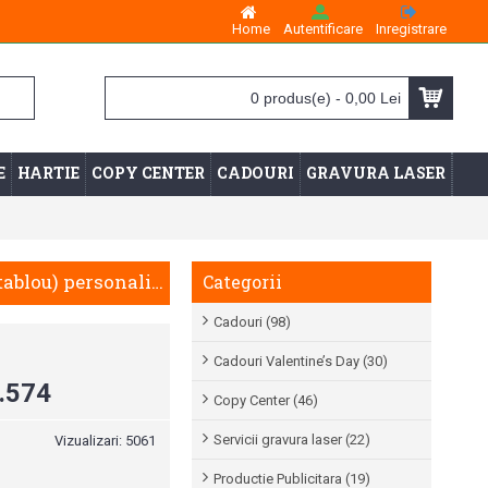
Home
Autentificare
Inregistrare
0 produs(e) - 0,00 Lei
E
HARTIE
COPY CENTER
CADOURI
GRAVURA LASER
Placheta din lemn si aluminium (tip tablou) personalizata model 10
Categorii
Cadouri (98)
Cadouri Valentine’s Day (30)
.574
Copy Center (46)
Servicii gravura laser (22)
Vizualizari: 5061
Productie Publicitara (19)